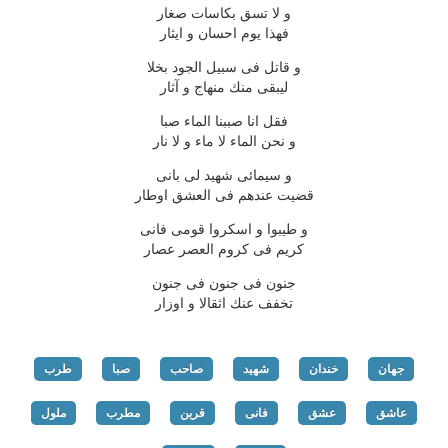
و لا تسق بكاسات صغار
فهذا یوم احسان و ایثار
و قاتل فی سبیل الجود بخلا
لیبقی منك منهاج و آثار
فقل انا صببنا الماء صبا
و نحن الماء لا ماء و لا نار
و سیمائی شهید لی بانی
قضیت عندهم فی العشق اوطار
و طیبوا و اسكروا قومی فانی
كریم فی كروم العصر عصار
جنون فی جنون فی جنون
تخفف عنك اثقالا و اوزار
جهان
خندان
شهید
صاحب
صبا
طرب
عاشق
عشق
فانی
قرین
مطرب
ملول