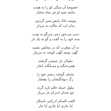
خصوصا آن سگی كو را به همت
نباشد صید او جز شاه مختار
ببوسد خاك پایش شیر گردون
بدان لب كه نیالاید به مردار
دمی می‌خور دمی می‌گو به نوبت
مده خود را به گفت و گو به یك بار
نه آن مطرب كه در مجلس نشیند
گهی نوشد گهی كوشد به مزمار
ملولان باز جنبیدن گرفتند
همی‌جنگند و می‌لنگند ناچار
بجنبان گوشه زنجیر خود را
رگ دیوانگیشان را بیفشار
ملول جمله عالم تازه گردد
چو خندان اندرآید یار بی‌یار
الفت السكر ادركنی باسكار
ایا جاری ایا جاری ایا جار