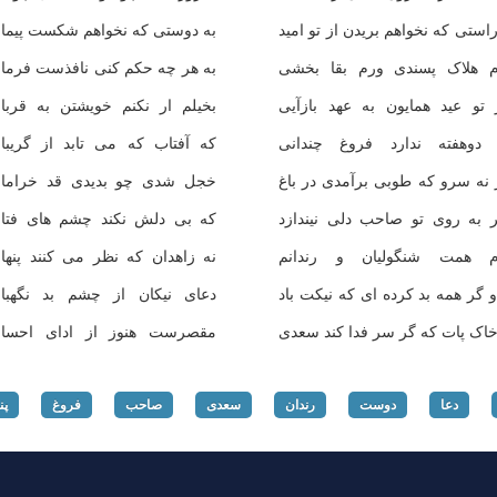
راستی که نخواهم بریدن از تو امید
به دوستی که نخواهم شکست پیما
 هلاک پسندی ورم بقا بخشی
به هر چه حکم کنی نافذست فرما
 تو عید همایون به عهد بازآیی
بخیلم ار نکنم خویشتن به قربا
دوهفته ندارد فروغ چندانی
که آفتاب که می تابد از گریبا
 نه سرو که طوبی برآمدی در باغ
خجل شدی چو بدیدی قد خراما
 به روی تو صاحب دلی نیندازد
که بی دلش نکند چشم های فتا
م همت شنگولیان و رندانم
نه زاهدان که نظر می کنند پنها
 و گر همه بد کرده ای که نیکت باد
دعای نیکان از چشم بد نگهبا
خاک پات که گر سر فدا کند سعدی
مقصرست هنوز از ادای احسا
دعا
دوست
رندان
سعدی
صاحب
فروغ
پن