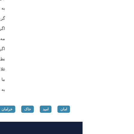
به 
گرم
اگر
مه 
اگر
نظر
غلا
بیا
به 
امان
امید
خاک
خرامان