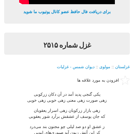
برای دریافت فال حافظ عضو کانال یوتیوب ما شوید
غزل شماره ۲۵۱۵
غزلستان
::
مولوی
::
دیوان شمس - غزلیات
افزودن به مورد علاقه ها
یكی گنجی پدید آمد در آن دكان زركوبی
زهی صورت زهی معنی زهی خوبی زهی خوبی
زهی بازار زركوبان زهی اسرار یعقوبان
كه جان یوسف از عشقش برآرد شور یعقوبی
ز عشق او دو صد لیلی چو مجنون بند می‌درد
كز این آتش زبون آید صبوری‌های ایوبی