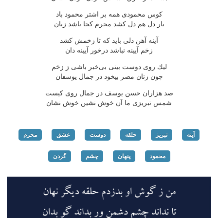
كوس محمودی همه بر اشتر محمود باد
بار دل هم دل كشد محرم كجا باشد زبان
آینه آهن دلی باید كه تا زخمش كشد
زخم آیینه نباشد درخور آیینه دان
لیك روی دوست بینی بی‌خبر باشی ز زخم
چون زنان مصر بیخود در جمال یوسفان
صد هزاران حسن یوسف در جمال روی كیست
شمس تبریزی ما آن خوش نشین خوش نشان
آینه
تبریز
حلقه
دوست
عشق
محرم
محمود
پنهان
چشم
گردن