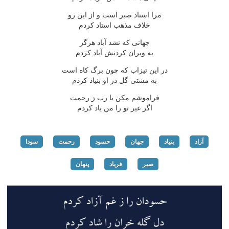
مرا استاد صبر است و از این رو
خلاف مذهب استاد كردم
جهانی كه نشد آباد هرگز
به ویران كردنش آباد كردم
در این تیزاب كه چون برگ كاه است
به مشتی گل در او بنیاد كردم
فراموشم مكن یا رب ز رحمت
اگر غیر تو را من یاد كردم
آزاد
بنیاد
جهان
حسود
رحمت
سودا
صبر
فریاد
پنهان