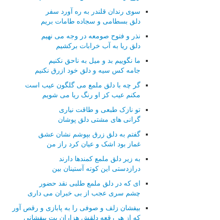
سوی رندان قلندر به ره آورد سفر
دلق بسطامی و سجاده طامات بریم
نذر و فتوح صومعه در وجه می نهیم
دلق ریا به آب خرابات برکشیم
ما نگوییم بد و میل به ناحق نکنیم
جامه کس سیه و دلق خود ازرق نکنیم
گر چه با دلق ملمع می گلگون عیب است
مکنم عیب کز او رنگ ریا می شویم
تو نازک طبعی و طاقت نیاری
گرانی های مشتی دلق پوشان
گفتم به دلق زرق بپوشم نشان عشق
غماز بود اشک و عیان کرد راز من
به زیر دلق ملمع کمندها دارند
درازدستی این کوته آستینان بین
ای که در دلق ملمع طلبی نقد حضور
چشم سری عجب از بی خبران می داری
بیفشان زلف و صوفی را به پابازی و رقص آور
که از هر رقعه دلقش هزاران بت بیفشانی