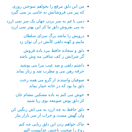
من این دلق مرقع را بخواهم سوختن روزی
که پیر می فروشانش به جامی بر نمی گیرد
دمی با غم به سر بردن جهان یک سر نمی ارزد
به می بفروش دلق ما کز این بهتر نمی ارزد
درویش را نباشد برگ سرای سلطان
ماییم و کهنه دلقی کآتش در آن توان زد
دلق و سجاده حافظ ببرد باده فروش
گر شرابش ز کف ساقی مه وش باشد
داشتم دلقی و صد عیب مرا می پوشید
خرقه رهن می و مطرب شد و زنار بماند
صوفیان واستدند از گرو می همه رخت
دلق ما بود که در خانه خمار بماند
خوش می کنم به باده مشکین مشام جان
کز دلق پوش صومعه بوی ریا شنید
دلق حافظ به چه ارزد به می اش رنگین کن
وان گهش مست و خراب از سر بازار بیار
چاک خواهم زدن این دلق ریایی چه کنم
روح را صحبت ناجنس عذابیست الیم