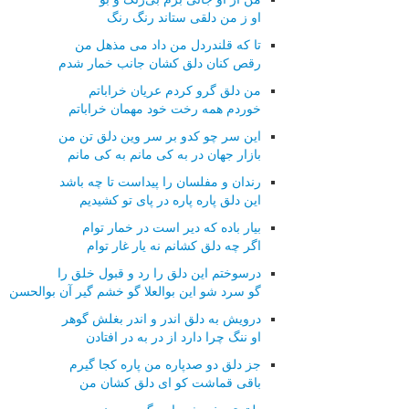
او ز من دلقی ستاند رنگ رنگ
تا كه قلندردل من داد می مذهل من
رقص كنان دلق كشان جانب خمار شدم
من دلق گرو كردم عریان خراباتم
خوردم همه رخت خود مهمان خراباتم
این سر چو كدو بر سر وین دلق تن من
بازار جهان در به كی مانم به كی مانم
رندان و مفلسان را پیداست تا چه باشد
این دلق پاره پاره در پای تو كشیدیم
بیار باده كه دیر است در خمار توام
اگر چه دلق كشانم نه یار غار توام
درسوختم این دلق را رد و قبول خلق را
گو سرد شو این بوالعلا گو خشم گیر آن بوالحسن
درویش به دلق اندر و اندر بغلش گوهر
او ننگ چرا دارد از در به در افتادن
جز دلق دو صدپاره من پاره كجا گیرم
باقی قماشت كو ای دلق كشان من