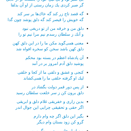
گر صبر كردی یك زمان رستی از او آن بدلقا
گه قصد تاج زر كند گه خاك‌ها بر سر كند
گه خویش را قیصر كند گه دلق پوشد چون گدا
دلق من و خرقه من از تو دریغی نبود
و آنك ز سلطان رسدم نیم مرا نیم تو را
معنی همی‌گوید مكن ما را در این دلق كهن
دلق كهن باشد سخن كو سخره افواه شد
آن پادشاه اعظم در بسته بود محكم
پوشید دلق آدم امروز بر در آمد
كنجی و عشق و دلقی ما از كجا و خلقی
لیك او گرفته حلقی ما را همی‌كشاند
از پس دور قمر دولت بگشاد در
دلق برون كن ز سر خلعت سلطان رسید
بدین زاری و خفریقی غلام دلق و ابریقی
اگر حقی و تحقیقی چرایی این جوال اندر
بگیر این دلق اگر چه وام دارم
گرو كن زود بستان وام دیگر
من از او جانی برم بی‌رنگ و بو