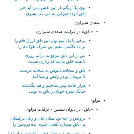
بوی یک رنگی از این نقش نمی آید خیز
دلق آلوده صوفی به می ناب بشوی
سعدی شیرازی
«دلق» در غزلیات سعدی شیرازی
برخیز تا یک سو نهیم این دلق ازرق فام را
بر باد قلاشی دهیم این شرک تقوا نام را
من از این دلق مرقع به درآیم روزی
تا همه خلق بدانند که زناری هست
دلق و سجاده ناموس به میخانه فرست
تا مریدان تو در رقص و تمنا آیند
هزار جامه سپر ساختیم و هم بگذشت
خدنگ غمزه خوبان ز دلق نه تویی
مولوی
«دلق» در دیوان شمس - غزلیات مولوی
درویش را چه بود نشان جان و زبان درفشان
نی دلق صدپاره كشان چیزی بده درویش را
بی صبر بود و بی‌حیل خود را بكشت او از عجل