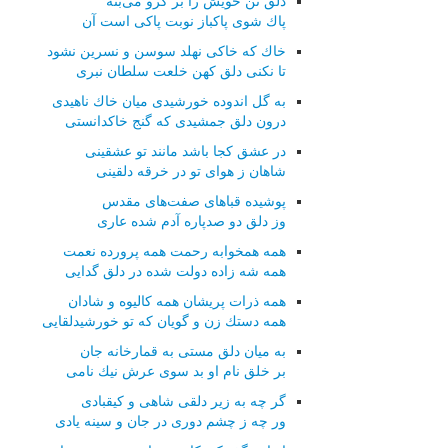
دلق تن خویش را بر گرو می‌بنه
پاك شوی پاكباز نوبت پاكی است آن
خاك كه خاكی نهلد سوسن و نسرین نشود
تا نكنی دلق كهن خلعت سلطان نبری
به گل اندوده خورشیدی میان خاك ناهیدی
درون دلق جمشیدی كه گنج خاكدانستی
در عشق كجا باشد مانند تو عشقینی
شاهان ز هوای تو در خرقه دلقینی
پوشیده قباهای صفت‌های مقدس
وز دلق دو صدپاره آدم شده عاری
همه همخوابه رحمت همه پرورده نعمت
همه شه زاده دولت شده در دلق گدایی
همه ذرات پریشان همه كالیوه و شادان
همه دستك زن و گویان كه تو خورشیدلقایی
به میان دلق مستی به قمارخانه جان
بر خلق نام او بد سوی عرش نیك نامی
گر چه به زیر دلقی شاهی و كیقبادی
ور چه ز چشم دوری در جان و سینه یادی