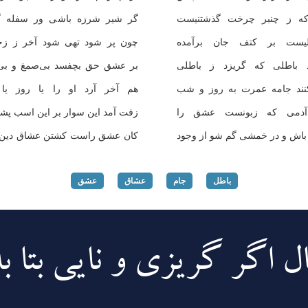
كه ز چنبر چرخت گذشتنیست
گر شیر شرزه باشی ور سفله گ
لیست بر كتف جان برآمده
چون پر شود تهی شود آخر ز ز
 باطلی كه گریزد ز باطلی
بر عشق حق بچفسد بی‌صمغ و ب
نند جامه عمرت به روز و شب
هم آخر آرد او را یا روز یا
 آدمی كه زبونست عشق را
زفت آمد این سوار بر این اسب پ
اش و در خمشی گم شو از وجود
كان عشق راست كشتن عشاق دین
باطل
جام
عشاق
عشق