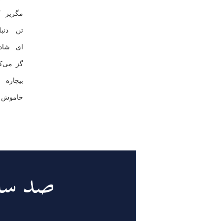
مگریز 
تن دنب
ای شاد
گز می‌ك
بیچاره
خاموش ب