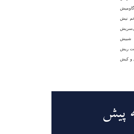
اومیش
خم نیش
ی‌سریش
 شبیش
شت ریش
 و كیش