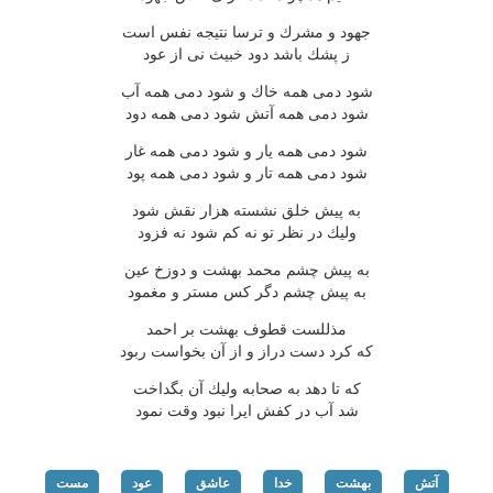
جهود و مشرك و ترسا نتیجه نفس است
ز پشك باشد دود خبیث نی از عود
شود دمی همه خاك و شود دمی همه آب
شود دمی همه آتش شود دمی همه دود
شود دمی همه یار و شود دمی همه غار
شود دمی همه تار و شود دمی همه پود
به پیش خلق نشسته هزار نقش شود
ولیك در نظر تو نه كم شود نه فزود
به پیش چشم محمد بهشت و دوزخ عین
به پیش چشم دگر كس مستر و مغمود
مذللست قطوف بهشت بر احمد
كه كرد دست دراز و از آن بخواست ربود
كه تا دهد به صحابه ولیك آن بگداخت
شد آب در كفش ایرا نبود وقت نمود
آتش
بهشت
خدا
عاشق
عود
مست