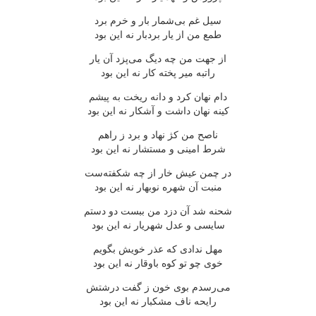
سیل غم بی‌شمار بار و خرم برد
طمع من از یار بردبار نه این بود
از جهت من چه دیگ می‌پزد آن یار
راتبه میر پخته كار نه این بود
دام نهان كرد و دانه ریخت به پیشم
كینه نهان داشت و آشكار نه این بود
ناصح من كژ نهاد و برد ز راهم
شرط امینی و مستشار نه این بود
در چمن عیش خار از چه شكفته‌ست
منبت آن شهره نوبهار نه این بود
شحنه شد آن دزد من ببست دو دستم
سایسی و عدل شهریار نه این بود
مهل ندادی كه عذر خویش بگویم
خوی چو تو كوه باوقار نه این بود
می‌رسدم بوی خون ز گفت درشتش
رایحه ناف مشكبار نه این بود