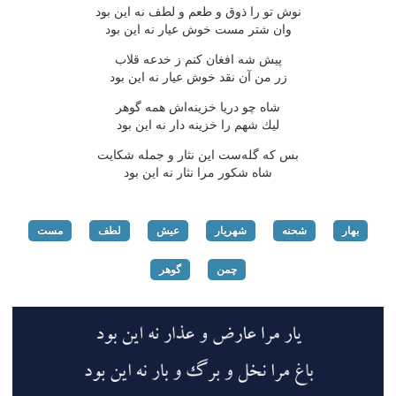
نوش تو را ذوق و طعم و لطف نه این بود
وان شتر مست خوش عیار نه این بود
پیش شه افغان كنم ز خدعه قلاب
زر من آن نقد خوش عیار نه این بود
شاه چو دریا خزینه‌اش همه گوهر
لیك شهم را خزینه دار نه این بود
بس كه گله‌ست این نثار و جمله شكایت
شاه شكور مرا نثار نه این بود
بهار
شحنه
شهریار
عیش
لطف
مست
چمن
گوهر