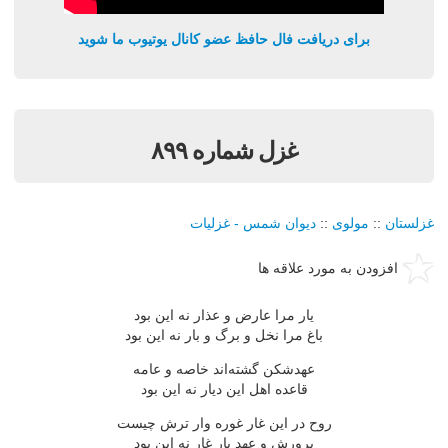
برای دریافت فال حافظ عضو کانال یوتیوب ما شوید
غزل شماره ۸۹۹
غزلستان
::
مولوی
::
دیوان شمس - غزلیات
افزودن به مورد علاقه ها
یار مرا عارض و عذار نه این بود
باغ مرا نخل و برگ و بار نه این بود
عهدشكن گشته‌اند خاصه و عامه
قاعده اهل این دیار نه این بود
روح در این غار غوره وار ترش چیست
پرورش و عهد یار غار نه این بود