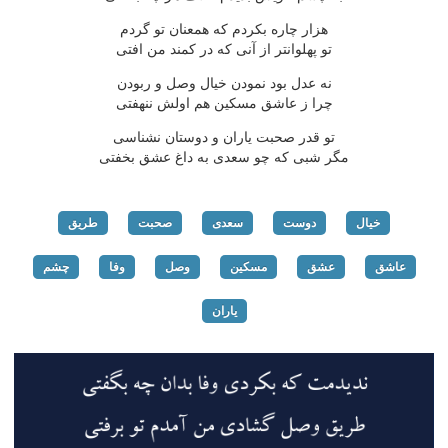
هزار چاره بکردم که همعنان تو گردم
تو پهلوانتر از آنی که در کمند من افتی
نه عدل بود نمودن خیال وصل و ربودن
چرا ز عاشق مسکین هم اولش ننهفتی
تو قدر صحبت یاران و دوستان نشناسی
مگر شبی که چو سعدی به داغ عشق بخفتی
خیال
دوست
سعدی
صحبت
طریق
عاشق
عشق
مسکین
وصل
وفا
چشم
یاران