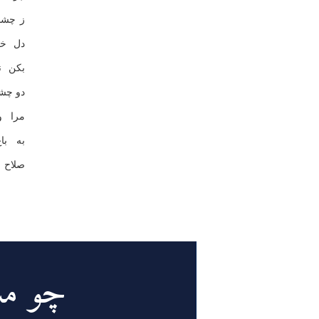
ز چشم
دل خر
بكن ن
دو چش
مرا و
به با
صلاح 