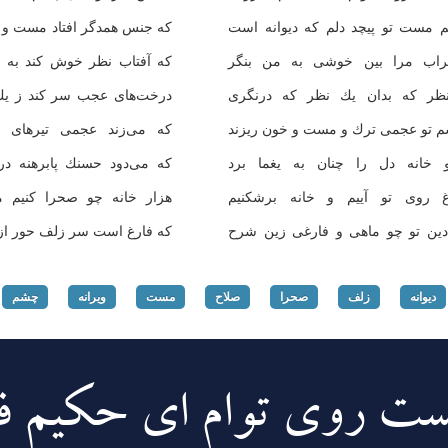
 مست تو پیچد دلم كه دیوانه است
كه جنس همدگر افتاد مست و د
اب مرا بین خوشی به من بنگر
كه آفتاب نظر خوش كند به و
ظر كه بدان یك نظر كه درنگری
درخت‌های عجب سر كند ز یك 
م تو عجمی ترك و مست و خون ریزند
كه می‌زند عجمی تیرهای تر
 خانه دل را چنان به یغما برد
كه می‌دود حسنك پابرهنه در
غ روی تو آییم و خانه برشكنیم
هزار خانه چو صحرا كنیم مر
دین تو چو ماهی و فارغی زین شرح
كه فارغ است سر زلف حور از
دیوانه
زلف
صحرا
صلاح
مست
ویرانه
چشم