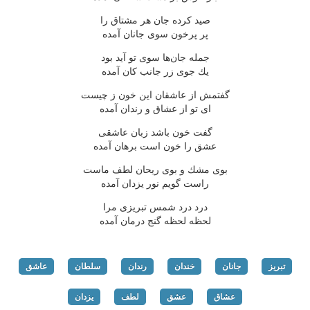
صید كرده جان هر مشتاق را
پر پرخون سوی جانان آمده
جمله جان‌ها سوی تو آید بود
یك جوی زر جانب كان آمده
گفتمش از عاشقان این خون ز چیست
ای تو از عشاق و رندان آمده
گفت خون باشد زبان عاشقی
عشق را خون است برهان آمده
بوی مشك و بوی ریحان لطف ماست
راست گویم نور یزدان آمده
درد درد شمس تبریزی مرا
لحظه لحظه گنج درمان آمده
تبریز
جانان
خندان
رندان
سلطان
عاشق
عشاق
عشق
لطف
یزدان