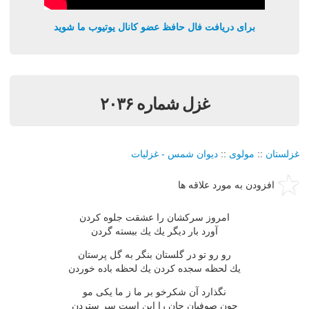
برای دریافت فال حافظ عضو کانال یوتیوب ما شوید
غزل شماره ۲۰۳۶
غزلستان
::
مولوی
::
دیوان شمس - غزلیات
افزودن به مورد علاقه ها
امروز سركشان را عشقت جلوه كردن
آورد بار دیگر یك یك ببسته گردن
رو رو تو در گلستان بنگر به گل پرستان
یك لحظه سجده كردن یك لحظه باده خوردن
نگذارد آن شكرخو بر ما ز ما یكی مو
چون صوفیان جان را این است سر ستردن