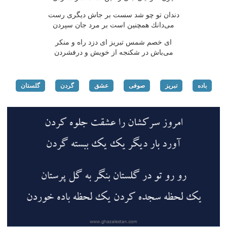
دندان تو چو شد سست بر جاش دیگری رست
می‌دانك همچنین است بر مرد جان سپردن
ای خصم شمس تبریز ای دزد راه و منكر
می‌باش در شكنجه از خویش و درفشردن
باده
تبریز
صوفی
عشق
گردن
گلستان