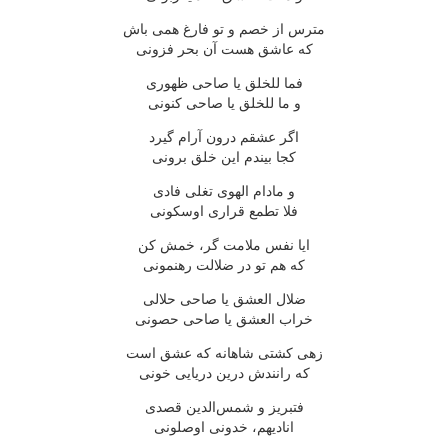
مترس از خصم و تو فارغ همی باش
كه عاشق هست آن بحر فزونی
فما للخلق یا صاحی ظهوری
و ما للخلق یا صاحی كنونی
اگر عشقم درون آرام گیرد
كجا بیندم این خلق برونی
و مادام الهوی تغلی فادی
فلا تطمع قراری اوسكونی
ایا نفس ملامت گر، خمش كن
كه هم تو در ضلالت رهنمونی
ضلال العشق یا صاحی حلالی
خراب العشق یا صاحی حصونی
زهی كشتی شاهانه كه عشق است
كه رانندش درین دریایی خونی
فتبریز و شمس‌الدین قصدی
انادیهم، خدونی اوصلونی