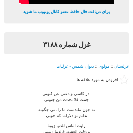
برای دریافت فال حافظ عضو کانال یوتیوب ما شوید
غزل شماره ۳۱۸۸
غزلستان
::
مولوی
::
دیوان شمس - غزلیات
افزودن به مورد علاقه ها
ادر كاسی و دعنی عن فنونی
جننت فلا تحدث من جنونی
نه چون ماندست ما را، نی چگونه
ندانم تو دلاراما كه چونی
رایت الناس للدنیا زبونا
و ذقت العشق فالدنیا زبونی