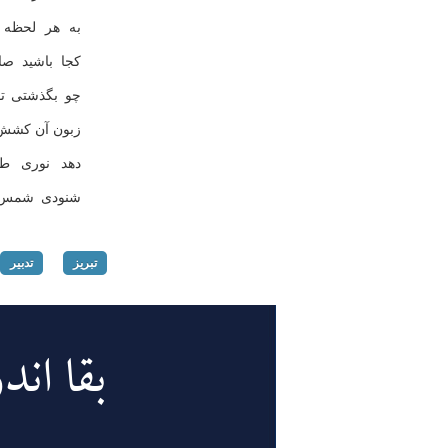
به هر لحظه ز
كجا باشید صا
چو بگذشتی تو
زبون آن كشش
دهد نوری طب
شنودی شمس ت
تبریز
تدبیر