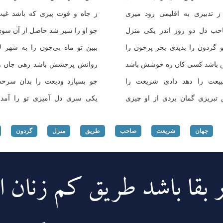
 تدبیری به اقلیمی رود میری
ز جاه و قوت پیری كه باشد غی
حب دل دو روز اندر یكی منزل
چو او را سیر شد حاصل از آن سوی
 گردون را بدیدی بحر پرخون را
ببین تو ماه بی‌چون را به شهر ل
 باشد كسی كان ره خوشش باشد
روانش پرچشش باشد زهی جان و 
یعت را دهد دادی شریعت را
چو بسپارد ودیعت را بدان سرح
بریزی گمان بردی از او چیزی
یكی سری دل آمیزی تو را آمد 
جهان
شریعت
صاحب
طریق
منزل
گردون