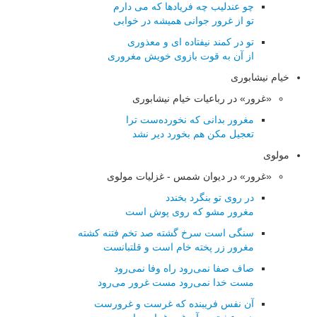
چو عندلیب چه فریادها که می دارم
تو از غرور جوانی همیشه در خوابی
تو در کمند نیفتاده ای و معذوری
از آن به قوت بازوی خویش مغروری
خیام نیشابوری
«غرور» در رباعیات خیام نیشابوری
مغرور بدانی که نخورده‌ست ترا
تعجیل مکن هم بخورد دیر نشد
مولوی
«غرور» در دیوان شمس - غزلیات مولوی
در روی تو بنگرد بخندد
مغرور مشو كه روی پوش است
سنگی است سرخ گشته صد تخم فتنه كشته
مغرور زر پخته خام است و قلتبانست
صاف صفا نمی‌رود راه وفا نمی‌رود
مست خدا نمی‌رود مست غرور می‌رود
آن نفس فریبنده كه غرست و غرورست