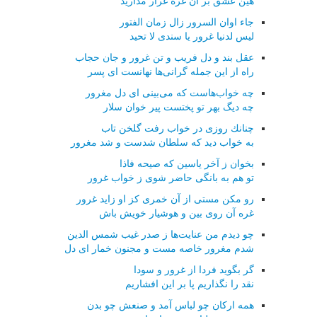
هین عشق بر آن غره غرار مدارید
جاء اوان السرور زال زمان الفتور
لیس لدنیا غرور یا سندی لا تحید
عقل بند و دل فریب و تن غرور و جان حجاب
راه از این جمله گرانی‌ها نهانست ای پسر
چه خواب‌هاست كه می‌بینی ای دل مغرور
چه دیگ بهر تو پختست پیر خوان سلار
چنانك روزی در خواب رفت گلخن تاب
به خواب دید كه سلطان شدست و شد مغرور
بخوان ز آخر یاسین كه صیحه فاذا
تو هم به بانگی حاضر شوی ز خواب غرور
رو مكن مستی از آن خمری كز او زاید غرور
غره آن روی بین و هوشیار خویش باش
چو دیدم من عنایت‌ها ز صدر غیب شمس الدین
شدم مغرور خاصه مست و مجنون خمار ای دل
گر بگوید فردا از غرور و سودا
نقد را نگذاریم پا بر این افشاریم
همه اركان چو لباس آمد و صنعش چو بدن