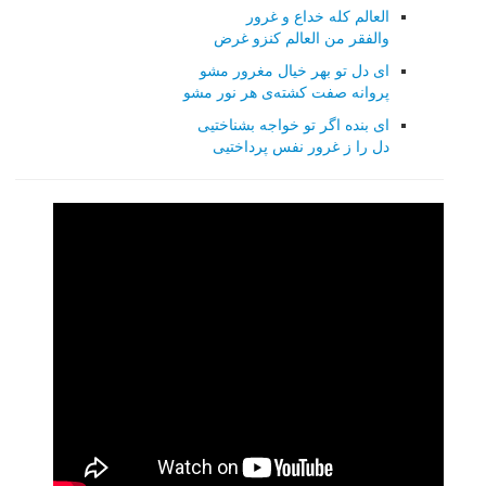
العالم کله خداع و غرور
والفقر من العالم کنزو غرض
ای دل تو بهر خیال مغرور مشو
پروانه صفت کشته‌ی هر نور مشو
ای بنده اگر تو خواجه بشناختیی
دل را ز غرور نفس پرداختیی