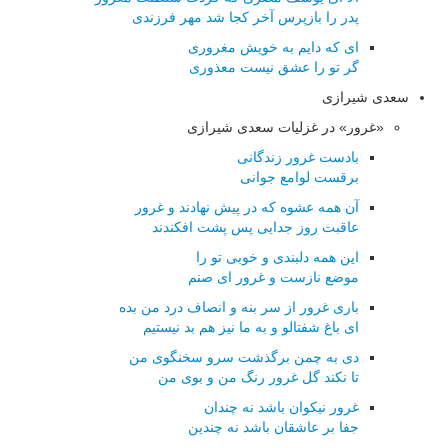
پدر را بازپرس آخر کجا شد مهر فرزندی
ای که دایم به خویش مغروری
گر تو را عشق نیست معذوری
سعدی شیرازی
«غرور» در غزلیات سعدی شیرازی
بادست غرور زندگانی
برقست لوامع جوانی
آن همه عشوه که در پیش نهادند و غرور
عاقبت روز جدایی پس پشت افکندند
این همه دلبندی و خوبی تو را
موضع نازست و غرور ای صنم
باری غرور از سر بنه و انصاف درد من بده
ای باغ شفتالو و به ما نیز هم بد نیستیم
دی به چمن برگذشت سرو سخنگوی من
تا نکند گل غرور رنگ من و بوی من
غرور نیکوان باشد نه چندان
جفا بر عاشقان باشد نه چندین