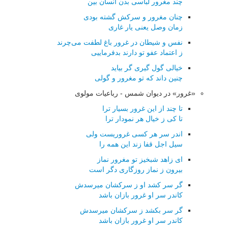
چند مغرور لباسی بدن انسان بین
چنان مغرور و سركش گشته بودی
زمان وصل یعنی یار غاری
نفس و شیطان در غرور باغ لطفت می‌چرند
ز اعتماد عفو تو دارند بدفرماییی
خیالی گول گیری گر بیاید
چنین داند كه تو مغرور و گولی
«غرور» در دیوان شمس - رباعیات مولوی
تا چند از این غرور بسیار ترا
تا کی ز خیال هر نمودار ترا
اندر سر هر کسی غروریست ولی
سیل اجل قفا زند این همه را
ای زاهد شبخیز تو مغرور نماز
بیرون ز نماز روزگاری دگر است
گر سر کشد او ز سرکشان میرسدش
کاندر سر او غرور بازان باشد
گر سر بکشد ز سرکشان میرسدش
کاندر سر او غرور بازان باشد