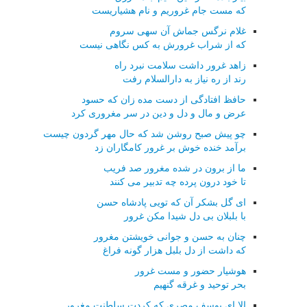
که مست جام غروریم و نام هشیاریست
غلام نرگس جماش آن سهی سروم
که از شراب غرورش به کس نگاهی نیست
زاهد غرور داشت سلامت نبرد راه
رند از ره نیاز به دارالسلام رفت
حافظ افتادگی از دست مده زان که حسود
عرض و مال و دل و دین در سر مغروری کرد
چو پیش صبح روشن شد که حال مهر گردون چیست
برآمد خنده خوش بر غرور کامگاران زد
ما از برون در شده مغرور صد فریب
تا خود درون پرده چه تدبیر می کنند
ای گل بشکر آن که تویی پادشاه حسن
با بلبلان بی دل شیدا مکن غرور
چنان به حسن و جوانی خویشتن مغرور
که داشت از دل بلبل هزار گونه فراغ
هوشیار حضور و مست غرور
بحر توحید و غرقه گنهیم
الا ای یوسف مصری که کردت سلطنت مغرور