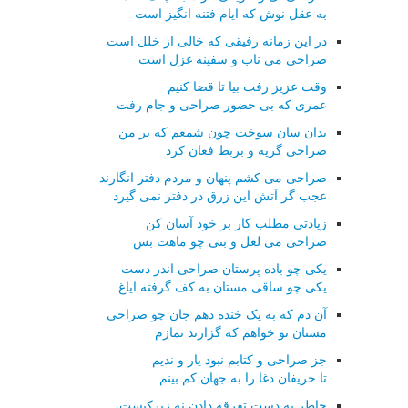
به عقل نوش که ایام فتنه انگیز است
در این زمانه رفیقی که خالی از خلل است
صراحی می ناب و سفینه غزل است
وقت عزیز رفت بیا تا قضا کنیم
عمری که بی حضور صراحی و جام رفت
بدان سان سوخت چون شمعم که بر من
صراحی گریه و بربط فغان کرد
صراحی می کشم پنهان و مردم دفتر انگارند
عجب گر آتش این زرق در دفتر نمی گیرد
زیادتی مطلب کار بر خود آسان کن
صراحی می لعل و بتی چو ماهت بس
یکی چو باده پرستان صراحی اندر دست
یکی چو ساقی مستان به کف گرفته ایاغ
آن دم که به یک خنده دهم جان چو صراحی
مستان تو خواهم که گزارند نمازم
جز صراحی و کتابم نبود یار و ندیم
تا حریفان دغا را به جهان کم بینم
خاطر به دست تفرقه دادن نه زیرکیست