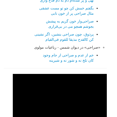
تهی و پر شده‌ام دم به دم قدح واری
بگفتم خمش كن چو تو مست عشقی
مثال صراحی پر از خون نابی
صراحی‌وار خون گریم به پیشش
بجوشم همچو می در بی‌قراری
پرذوق، چون صراحی بنشین، اگر نشینی
كن كالقدح مذیقا للقوم فی‌القیام
«صراحی» در دیوان شمس - رباعیات مولوی
خم از عدم و صراحی از جام وجود
کان تلخ نه و شور نه و شیرینه