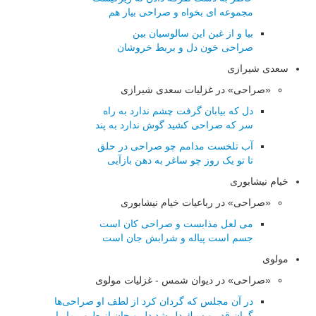
مجموعه ای بخواه و صراحی بیار هم
بیا و از غبن این سالوسیان بین
صراحی خون دل و بربط خروشان
سعدی شیرازی
«صراحی» در غزلیات سعدی شیرازی
دل که بیابان گرفت چشم ندارد به راه
سر که صراحی کشید گوش ندارد به پند
آب تلخست مدامم چو صراحی در حلق
تا تو یک روز چو ساغر به دهن بازآیی
خیام نیشابوری
«صراحی» در رباعیات خیام نیشابوری
می لعل مذابست و صراحی کان است
جسم است پیاله و شرابش جان است
مولوی
«صراحی» در دیوان شمس - غزلیات مولوی
در آن مجلس كه گردان كرد از لطف او صراحی‌ها
گران قدر و سبك دل شد دل و جان از طرب ما را