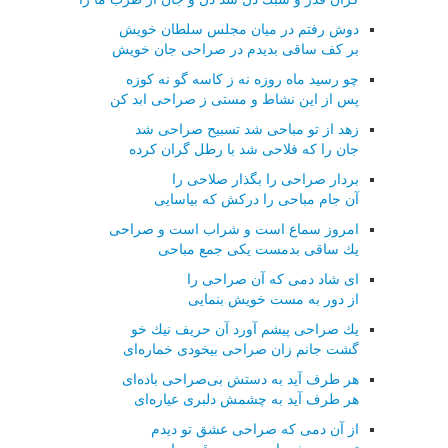
دوش رفتم در میان مجلس سلطان خویش
بر كف ساقی بدیدم در صراحی جان خویش
چو رسید ماه روزه نه ز كاسه گو نه كوزه
پس از این نشاط و مستی ز صراحی ابد كن
زهد از تو مباحی شد تسبیح صراحی شد
جان را كه فلاحی شد با رطل گران كرده
بردار صراحی را بگذار صلاحی را
آن جام مباحی را دركش كه بیاسایی
امروز سماع است و شراب است و صراحی
یك ساقی بدمست یكی جمع مباحی
ای شاد دمی كه آن صراحی را
از دور به مست خویش بنمایی
یك صراحی پیشم آورد آن حریف نیك خو
گشت جانم زان صراحی بیخودی خماره‌ای
هر طرف آید به دستش بی‌صراحی باده‌ای
هر طرف آید به چشمش دلبری عیاره‌ای
از آن دمی كه صراحی عشق تو دیدم