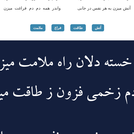
آتش میزن به هر نفس در جانی
واندر همه دم دم فراغت میزن
آتش
طاقت
فراغ
ملامت