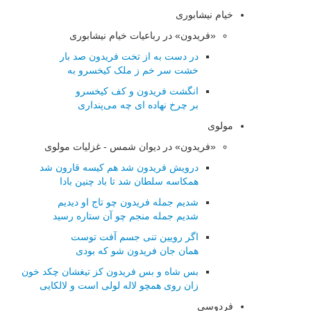
خیام نیشابوری
«فریدون» در رباعیات خیام نیشابوری
در دست به از تخت فریدون صد بار
خشت سر خم ز ملک کیخسرو به
انگشت فریدون و کف کیخسرو
بر چرخ نهاده ای چه می‌پنداری
مولوی
«فریدون» در دیوان شمس - غزلیات مولوی
درویش فریدون شد هم كیسه قارون شد
همكاسه سلطان شد تا باد چنین بادا
شدیم جمله فریدون چو تاج او دیدیم
شدیم جمله منجم چو آن ستاره رسید
اگر رویین تنی جسم آفت توست
همان جان فریدون شو كه بودی
بس شاه و بس فریدون كز تیغشان چكد خون
زان روی همچو لاله لولی است و لالكایی
فردوسی