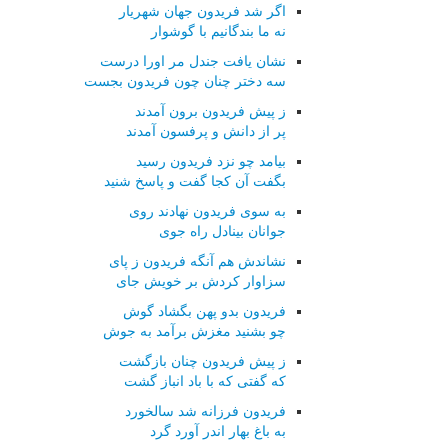
اگر شد فریدون جهان شهریار
نه ما بندگانیم با گوشوار
نشان یافت جندل مر اورا درست
سه دختر چنان چون فریدون بجست
ز پیش فریدون برون آمدند
پر از دانش و پرفسون آمدند
بیامد چو نزد فریدون رسید
بگفت آن کجا گفت و پاسخ شنید
به سوی فریدون نهادند روی
جوانان بینادل راه جوی
نشاندش هم آنگه فریدون ز پای
سزاوار کردش بر خویش جای
فریدون بدو پهن بگشاد گوش
چو بشنید مغزش برآمد به جوش
ز پیش فریدون چنان بازگشت
که گفتی که با باد انباز گشت
فریدون فرزانه شد سالخورد
به باغ بهار اندر آورد گرد