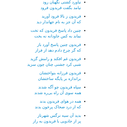
نیاورد کشتی نگهبان رود
نیامد بگفت فریدون فرود
فریدون ز بالا فرود آورید
که آن جز به نام جهاندار دید
چنین داد پاسخ فریدون که تخت
نماند به کس جاودانه نه بخت
فریدون چنین پاسخ آورد باز
که گر چرخ دادم دهد از فراز
فریدون غم افکند و رامش گزید
شبی کرد جشنی چنان چون سزید
فریدون فرزانه بنواختشان
براندازه بر پایگه ساختشان
سپاه فریدون چو آگه شدند
همه سوی آن راه بی‌ره شدند
همه در هوای فریدون بدند
که از درد ضحاک پرخون بدند
بدید آن سیه نرگس شهرناز
پر از جادویی با فریدون به راز