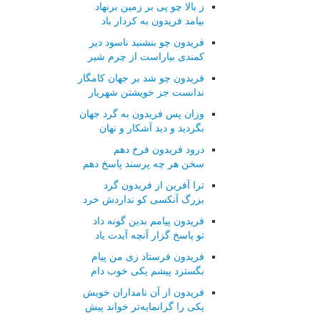
ز بالا چو پی بر زمین برنهاد
بیامد فریدون به کردار باد
فریدون چو بنشنید ناسود دیر
کمندی بیاراست از چرم شیر
فریدون چو شد بر جهان کامگار
ندانست جز خویشتن شهریار
وزان پس فریدون به گرد جهان
بگردید و دید آشکار و نهان
درود فریدون فرخ دهم
سخن هر چه پرسند پاسخ دهم
ترا آفرین از فریدون گرد
بزرگ آنکسی کو نداردش خرد
فریدون پیامم بدین گونه داد
تو پاسخ گزار آنچه آیدت یاد
فریدون فرستاد زی من پیام
بگسترد پیشم یکی خوب دام
فریدون از آن نامداران خویش
یکی را گرانمایه‌تر خواند پیش