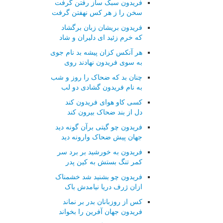
فریدون سبک ساز رفتن گرفت
سخن را ز هر کس نهفتن گرفت
فریدون بریشان زبان برگشاد
که خرم زئید ای دلیران و شاد
هر آنکس کزان پیشه بد نام جوی
به سوی فریدون نهادند روی
چنان بد که ضحاک را روز و شب
به نام فریدون گشادی دو لب
کسی کاو هوای فریدون کند
دل از بند ضحاک بیرون کند
فریدون چو گیتی برآن گونه دید
جهان پیش ضحاک وارونه دید
فریدون به خورشید بر برد سر
کمر تنگ بستش به کین پدر
فریدون چو بشنید شد خشمناک
ازان ژرف دریا نیامدش باک
کس از روزبانان بدر بر نماند
فریدون جهان آفرین را بخواند