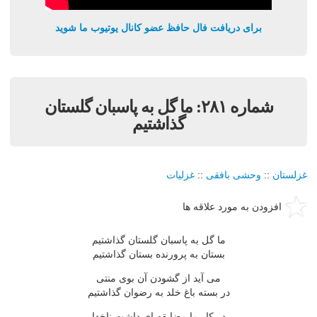
برای دریافت فال حافظ عضو کانال یوتیوب ما شوید
شماره ٢٨١: ما گل به پاسبان گلستان
گذاشتيم
غزلستان
::
وحشی بافقی
::
غزلیات
افزودن به مورد علاقه ها
ما گل به پاسبان گلستان گذاشتيم
بستان به پرورنده بستان گذاشتيم
مى آيد از گشودن آن بوى منتى
در بسته باغ خلد به رضوان گذاشتيم
در کار ما مضايقه اى داشت ناخدا