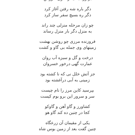
دگر باره شه رفتن آغاز کرد
دگر ره بسيچ سفر ساز کرد
چو زان مرحله منزلى چند راند
به منزل دگر بار منزل رساند
فروزنده مرزى چو روشن بهشت
زمينهاى وى جمله بى گاو و کشت
درخت و گل و سبزه آب روان
عمارت گهى درخور خسروان
جز آتش خلل نى که نا کشته بود
زمينى به آبى درآغشته بود
بپرسيد کاين مرز را نام چيست
سر و سرور اين برو بوم کيست
کشاورز و گاو آهن و گاوکو
کجا در چنين ده کند گاو هو
يکى از مقيمان آن زرعگاه
چنين گفت بعد از زمين بوس شاه