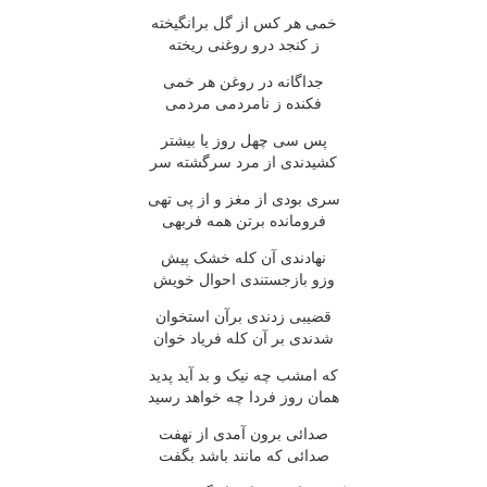
خمى هر کس از گل برانگيخته
ز کنجد درو روغنى ريخته
جداگانه در روغن هر خمى
فکنده ز نامردمى مردمى
پس سى چهل روز يا بيشتر
کشيدندى از مرد سرگشته سر
سرى بودى از مغز و از پى تهى
فرومانده برتن همه فربهى
نهادندى آن کله خشک پيش
وزو بازجستندى احوال خويش
قضيبى زدندى برآن استخوان
شدندى بر آن کله فرياد خوان
که امشب چه نيک و بد آيد پديد
همان روز فردا چه خواهد رسيد
صدائى برون آمدى از نهفت
صدائى که مانند باشد بگفت