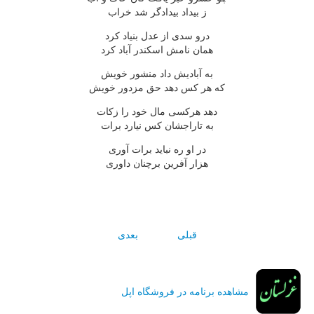
ز بيداد بيدادگر شد خراب
درو سدى از عدل بنياد کرد
همان نامش اسکندر آباد کرد
به آباديش داد منشور خويش
که هر کس دهد حق مزدور خويش
دهد هرکسى مال خود را زکات
به تاراجشان کس نيارد برات
در او ره نبايد برات آورى
هزار آفرين برچنان داورى
قبلی
بعدی
مشاهده برنامه در فروشگاه اپل