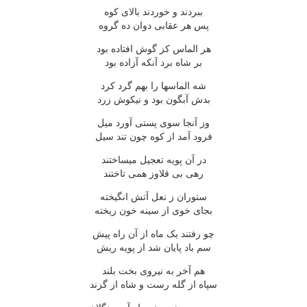
ببردند و خوردند بالاى کوه
پس هر عقابى دوان ده گروه
هر الماس کز گوش افتاده بود
بر شاه برد آنکه آزاده بود
شه الماسها را بهم گرد کرد
بدش آبگون بود و نيکوش زرد
وز آنجا سوى پستى آورد ميل
فرود آمد از کوه چون تند سيل
در آن پويه تعجيل ميساختند
رهى بى قلاوز همى تاختند
ستوران ز نعل آتش انگيخته
بجاى خوى از سينه خون ريخته
چو رفتند يک ماه از آن راه پيش
سم باد پايان شد از پويه ريش
هم آخر به نيروى بخت بلند
سپاه از گله رست و شاه از گزند