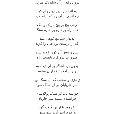
برون راند از آن شاه يک منزلى
ره انجام را زير زين رام کرد
چو انجم در آن ره کم آرام کرد
رهى پيچ بر پيچ تاريک و تنگ
همه راه پرخارو پر خاره سنگ
پديدار شد تيغ کوهى بلند
که از برشدن بود جان را گزند
پس و پيش آن کوه را ديد شاه
ضرورت برو کرد بايست راه
برون برد لشگر بر آن تيغ کوه
ز رنج آمده تيغ داران ستوه
ز تيزى و سختى که آن سنگ بود
سم چارپايان بر آن سنگ سود
چو شه ديد کز سنگ پولادساى
خراشيده ميشد سم چارپاى
بفرمود تا از تن گاو و گور
به چرم اندر آرند سم ستور