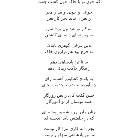
که خوى تو با خاک چون گشت جفت
جوانى و خوبى و بيدار مغز
ز نغزان نبايد بجز کار نغز
نه کار تو شد بيل برداشتن
به ويرانه اى دانه اى کاشتن
بدين فرخى گوهرى تابناک
نه فرخ بود هم ترازوى خاک
بيا تا ترا پادشاهى دهم
ز پيگار خاکت رهائى دهم
به پاسخ کشاورز آهسته راى
چو آورده بد شرط خدمت بجاى
چنين گفت کاى رايض روزگار
همه توسنان از تو آموزگار
چنان مان بهر پيشه ور پيشه اى
که در خلقتش نايد انديشه اى
بجز دانه کارى مرا کار نيست
به من پادشاهى سزاوار نيست