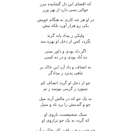
که اقصاى اين دل گشاينده مرز
حوالى بسى دارد از بهر ورز
در او هر چه کارى به هنگام خويش
يکى زو هزار آورد بلکه بيش
وليکن ز بيداد يابد گزند
نگردد کس از دخل او بهره مند
اگر داد بودى و داور بسى
ده آباد بودى و در ده کسى
به انصاف و داد آرد اين خاک بر
تباهى پذيرد ز بيدادگر
چو از دخل او گردد انصاف کم
بسوزد ز گرمى بپوسد ز نم
به يک جو که در مالش آرند ميل
جو و گندمش را برد باد و سيل
سبک منجنيقست بازوى او
که گردد به يک جو ترازوى او
چو خسرو خبر يافت کان خاک و آب