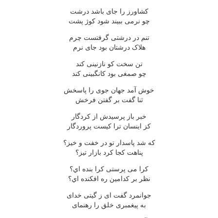
کشاورز را جاى باشد درشت
چو نرمى ببيند شود کوژ پشت
تنم در درشتى گرفتست چرم
هلاک درشتان بود جاى نرم
تن سخت کو نازنينى کند
چو صمغى بود کانگبينى کند
خوش آمد جهان جوى را پاسخش
ثنا گفت بر گفتن فرخش
خبر باز پرسيدش از کردگار
کز اينسان ترا کيست پروردگار
که شد پاسدار تو در خفت و خيز؟
پناهت کجا کرد بازار تيز؟
کرا مى پرستى کرا بنده اي؟
نظر بر کدامين ره افکنده اي؟
جوانمرد گفت اى ز گيتى خداى
به پيغمبرى خلق را رهنماى