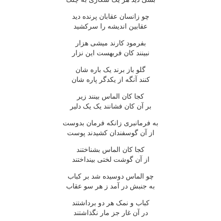
چو زانسان عقابان پرنده ديد
عقابين انديشه را سرکشيد
بفرمود کارند ميشى هزار
نبينند کان فربهست اين نزار
گلو باز برند يک باره شان
کنند آنگه از يکدگر پاره شان
کجا کان الماس بينند زير
بر آن کان فشانند يک يک دلير
به فرمانبرى زانکه فرمان بدوست
از آن گوسفندان کشيدند پوست
کجا کان الماس بشناختند
از آن گوشت لختى بينداختند
چو الماس دوسيده شد بر کباب
به جنبش در آمد ز هر سو عقاب
کباب و نمک هر دو برداشتند
در آن غار جز مار نگذاشتند