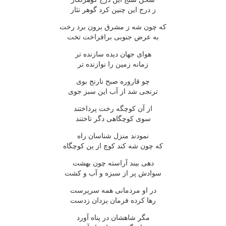
ز درج اين چنين کرد گوهر نثار
که چون شه ز مشرق برون برد رخت
به عرض جنوبى برافراخت تخت
هواى جهان ديده سازنده تر
زمانه زمين را نوازنده تر
چو قاروره صبح نارنج بوى
ترنجى شد از آب اين سبز جوى
از آن کوچگه رخت پرداختند
سوى کوچگاهى دگر تاختند
نمودند منزل شناسان راه
که چون شه کند کوچ از ين کوچگاه
دهى بيند آراسته چون بهشت
سوادش پر از سبزه و آب و کشت
در او مردمانى همه سرپرست
رها کرده فرمان يزدان زدست
مگر شاهشان در پناه آورد