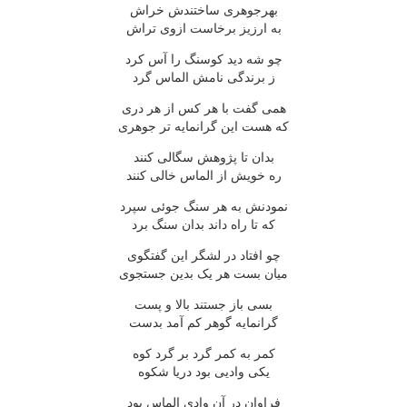
بهرجوهرى ساختندش خراش
به ارزيز برخاست ازوى تراش
چو شه ديد کوسنگ را آس کرد
ز برندگى نامش الماس گرد
همى گفت با هر کس از هر درى
که هست اين گرانمايه تر جوهرى
بدان تا پژوهش سگالى کنند
ره خويش از الماس خالى کنند
نمودنش به هر سنگ جوئى سپرد
که تا راه داند بدان سنگ برد
چو افتاد در لشگر اين گفتگوى
ميان بست هر يک بدين جستجوى
بسى باز جستند بالا و پست
گرانمايه گوهر کم آمد بدست
کمر به کمر گرد بر گرد کوه
يکى واديى بود دريا شکوه
فراوان در آن وادى الماس بود