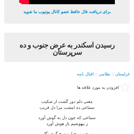
برای دریافت فال حافظ عضو کانال یوتیوب ما شوید
رسيدن اسکندر به عرض جنوب و ده
سرپرستان
غزلستان
::
نظامی
::
اقبال نامه
افزودن به مورد علاقه ها
مغنى دلم دور گشت از شکيب
سماعى ده امشب مرا دل فريب
سماعى که چون دل به گوش آورد
ز بيهوشيم باز هوش آورد
سخن سنج اين درج گوهرنگار