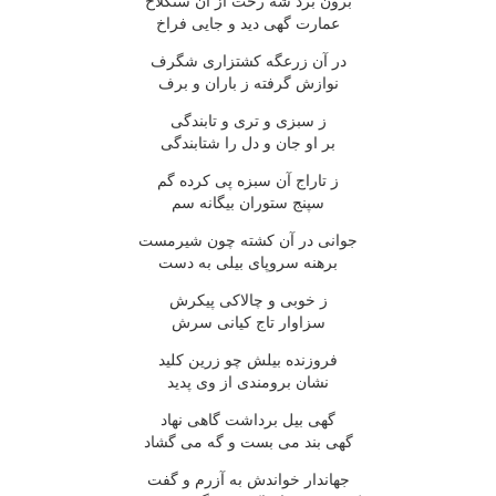
برون برد شه رخت از آن سنگلاخ
عمارت گهى ديد و جايى فراخ
در آن زرعگه کشتزارى شگرف
نوازش گرفته ز باران و برف
ز سبزى و ترى و تابندگى
بر او جان و دل را شتابندگى
ز تاراج آن سبزه پى کرده گم
سپنج ستوران بيگانه سم
جوانى در آن کشته چون شيرمست
برهنه سروپاى بيلى به دست
ز خوبى و چالاکى پيکرش
سزاوار تاج کيانى سرش
فروزنده بيلش چو زرين کليد
نشان برومندى از وى پديد
گهى بيل برداشت گاهى نهاد
گهى بند مى بست و گه مى گشاد
جهاندار خواندش به آزرم و گفت