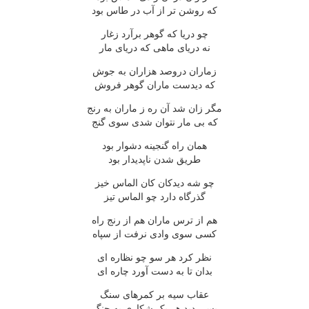
که روشن تر از آب در طاس بود
چو دريا که گوهر برآرد زغار
نه درياى ماهى که درياى مار
زماران دروصد هزاران به جوش
که ديدست ماران گوهر فروش
مگر زان شد آن ره ز ماران به رنج
که بى مار نتوان شدى سوى گنج
همان راه گنجينه دشوار بود
طريق شدن ناپديدار بود
چو شه ديدکان کان الماس خيز
گذرگاه دارد چو الماس تيز
هم از ترس ماران هم از رنج راه
کسى سوى وادى نرفت از سپاه
نظر کرد هر سو چو نظاره اى
بدان تا به دست آورد چاره اى
عقاب سيه بر کمرهاى سنگ
بسى ديد هر يک شکارى به چنگ