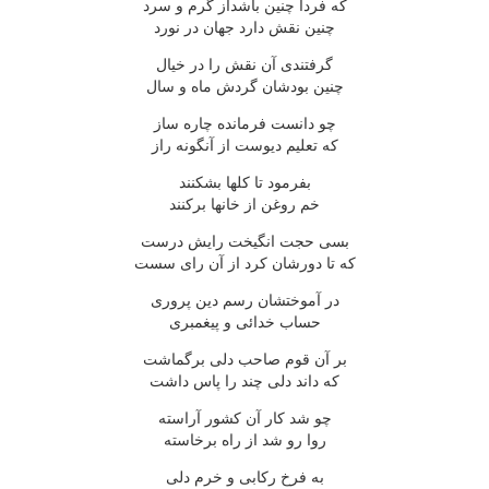
که فردا چنين باشداز گرم و سرد
چنين نقش دارد جهان در نورد
گرفتندى آن نقش را در خيال
چنين بودشان گردش ماه و سال
چو دانست فرمانده چاره ساز
که تعليم ديوست از آنگونه راز
بفرمود تا کلها بشکنند
خم روغن از خانها برکنند
بسى حجت انگيخت رايش درست
که تا دورشان کرد از آن راى سست
در آموختشان رسم دين پرورى
حساب خدائى و پيغمبرى
بر آن قوم صاحب دلى برگماشت
که داند دلى چند را پاس داشت
چو شد کار آن کشور آراسته
روا رو شد از راه برخاسته
به فرخ رکابى و خرم دلى