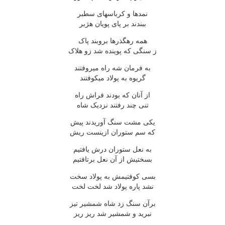
نمدها و کرباسهاى سطبر
ببندند بر پاى پويان هژبر
همه رهگذرها بروبند پاک
ز سنگى که پوينده شد زو هلاک
به فرمان شه راه ميروفتند
گريوه به پولاد ميکوفتند
از آنان که بودند فراش راه
تنى چند رفتند نزديک شاه
يکى مشت سنگ آوريدند پيش
که سم ستوران ازينست ريش
به نعل ستوران درش يافتيم
بسختيش از آن نعل برتافتيم
بسى کوفتيمش به پولاد سخت
نشد پاره پولاد شد لخت لخت
برآن سنگ زد شاه شمشير تيز
نبريد و شمشير شد ريز ريز