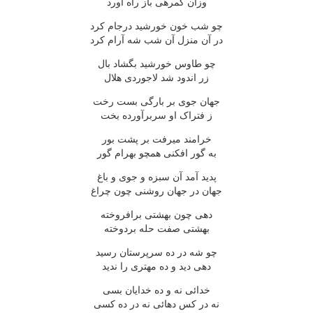
وزان گمرهى باز راه آورد
چو شب خون خورشيد درجام کرد
در آن منزل آن شب شه آرام کرد
چو طاوس خورشيد بگشاد بال
زر اندود شد لاجوردى هلال
جهان جوى بر بارگى بست رخت
ز فتراک او سربرآورده بخت
خرامند ميرفت بر پشت بور
به گور افکنى همچو بهرام گور
پديد آمد آن سبزه و جوى و باغ
جهان در جهان روشنى چون چراغ
دهى چون بهشتى برافروخته
بهشتى صفت حله بردوخته
چو شه در ده سرپرستان رسيد
دهى ديد و ده مهترى را نديد
خدائى نه و ده خدايان بسى
نه در کس دهائى نه در ده کسى