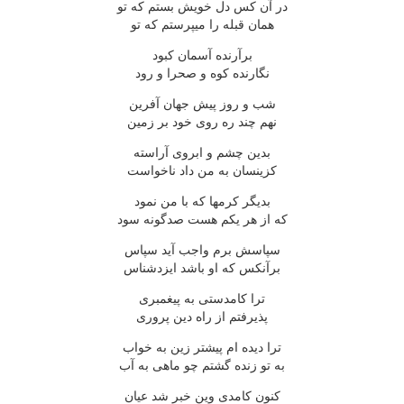
در آن کس دل خويش بستم که تو
همان قبله را ميپرستم که تو
برآرنده آسمان کبود
نگارنده کوه و صحرا و رود
شب و روز پيش جهان آفرين
نهم چند ره روى خود بر زمين
بدين چشم و ابروى آراسته
کزينسان به من داد ناخواست
بديگر کرمها که با من نمود
که از هر يکم هست صدگونه سود
سپاسش برم واجب آيد سپاس
برآنکس که او باشد ايزدشناس
ترا کامدستى به پيغمبرى
پذيرفتم از راه دين پرورى
ترا ديده ام پيشتر زين به خواب
به تو زنده گشتم چو ماهى به آب
کنون کامدى وين خبر شد عيان