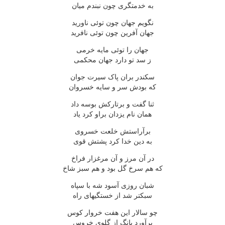
به خدمتگرى چون نبندم ميان
نگويم جهان چون توئى ناوريد
جهان آفرين چون توئى نافريد
جهان را توئى مايه خرمى
ز سد تو دارد جهان محکمى
سکندر بران پاک سيرت جوان
که بودش سر و سايه خسروان
ثنا گفت و برتارکش بوسه داد
همان نام يزدان براو کرد ياد
برآراستش خلعت خسروى
به دين خدا کرد پشتش قوى
در آن مرز و آن مرغزار فراخ
که هم سرخ گل بود و هم سبز شاخ
شبان روزى آسود شه با سپاه
سبکتر شد از خستگيهاى راه
چو سالار اين هفت خروار کوس
برآورد بانگ از گلوى خروس