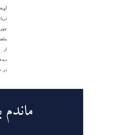
آوي
دري
چون 
ماه
از ر
ديد
در ص