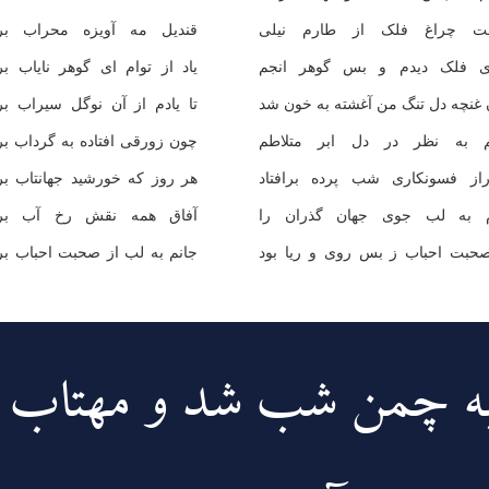
خت چراغ فلک از طارم نيلى
قنديل مه آويزه محراب برآ
اى فلک ديدم و بس گوهر انجم
ياد از توام اى گوهر ناياب بر
غنچه دل تنگ من آغشته به خون شد
تا يادم از آن نوگل سيراب بر
م به نظر در دل ابر متلاطم
چون زورقى افتاده به گرداب بر
از فسونکارى شب پرده برافتاد
هر روز که خورشيد جهانتاب بر
م به لب جوى جهان گذران را
آفاق همه نقش رخ آب برآ
حبت احباب ز بس روى و ريا بود
جانم به لب از صحبت احباب بر