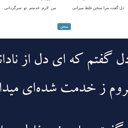
دل گفت مرا سخن غلط میرانی
من لازم خدمتم تو سرگردانی
سخن