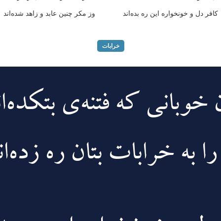
کافر دل و خونخواره این ره بده‌اند
وز مکر چنین عابد و زاهد شده‌اند
خرابات