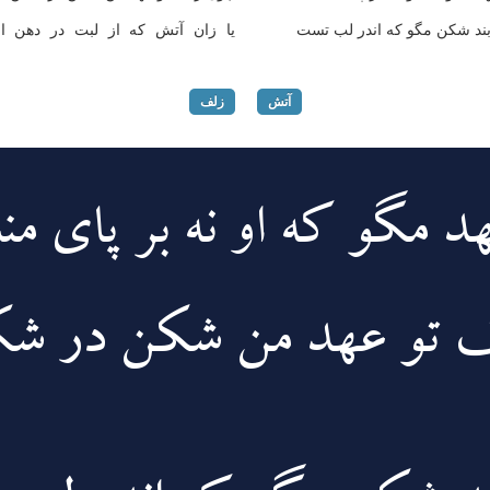
بند شکن مگو که اندر لب تست
یا زان آتش که از لبت در دهن 
آتش
زلف