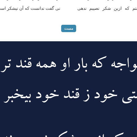
تم که ازین شکر نصیبم ندهی
نی گفت ندانست که آن نیشکر اس
مست