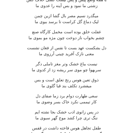
زشتى ما نمود و بس آينه را عدوى ما
ميگذرد نسيم مصر بال گشا ازين چمن
ليک دماغ گل کراست تا برسد ببوى ما
غفلت خلق بوده است مخمل کارگاه صنع
چشم بخواب ناز دوخت چون مژه مو بموى ما
دل بشکست عهد بست تا نفس از فغان نشست
معنى نازک آفريد چينى آرزوى ما
نيست بباغ خشک وتر مغز تاملى دگر
سربهوا چو موى سر ريشه زد از کدوى ما
ذوق تعين هوس رنج تعلق است و بس
ميفشرد تکلف بند قبا گلوى ما
سعى طهارت دوام برد زما صفاى دل
کار تيممى نکرد خاک بسر وضوى ما
در پس زانوى ادب خشک بجا نشته ايم
ننگ ترى چرا کشد موج گهر سبوى ما
طفل تجاهل هوس فاخته داشت در قفس