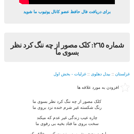
برای دریافت فال حافظ عضو کانال یوتیوب ما شوید
شماره ٢٦٥: کلک مصور از چه ننگ کرد نظر
بسوى ما
غزلستان
::
بيدل دهلوی
::
غزليات - بخش اول
افزودن به مورد علاقه ها
کلک مصور از چه ننگ کرد نظر بسوى ما
رنگ شکسته غير شرم خنده نزد بروى ما
چاره عيب زندگى غير عدم که ميکند
سخت بروى ما فتاد بخيه بى رفوى ما
با همه وضع پيش و پس نيست کسى خلاف کس