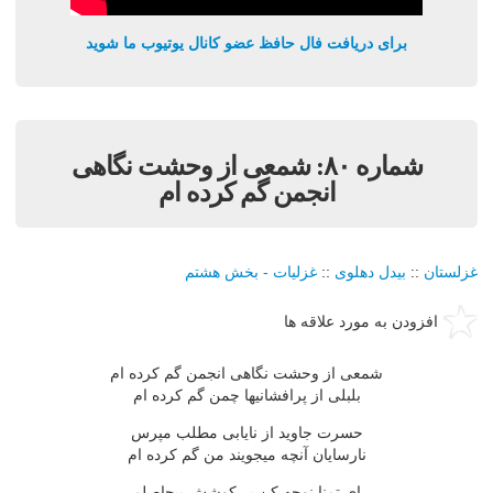
برای دریافت فال حافظ عضو کانال یوتیوب ما شوید
شماره ٨٠: شمعى از وحشت نگاهى
انجمن گم کرده ام
غزلستان
::
بيدل دهلوی
::
غزليات - بخش هشتم
افزودن به مورد علاقه ها
شمعى از وحشت نگاهى انجمن گم کرده ام
بلبلى از پرافشانيها چمن گم کرده ام
حسرت جاويد از نايابى مطلب مپرس
نارسايان آنچه ميجويند من گم کرده ام
اى تمنا نوحه کن بر کوشش بيحاصلم