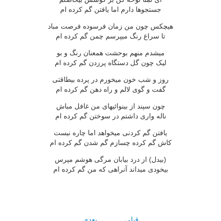
جستجوها دارم اما يافتن گم کرده ام
هيچکس چون من زمان فرسوده فرصت مباد
تا سراغ رنگ ميپرسم چمن گم کرده ام
ميشدم منهم بوحشت همعنان رنگ و بو
ليک چون گل دستگاه پرزدن گم کرده ام
روز و شب خون ميخورم در پرده بيطاقتى
گفت و گوى لالم و راه دهن گم کرده ام
چون سپند از بينوائيهاى من غافل مباش
ناله وارى داشتم در سوختن گم کرده ام
يافتن گم کردنى ميخواهد اما چاره نيست
کاش گم کرده چسازم گم شدن گم کرده ام
(بيدل) از درد بيابان مرگى هوشم مپرس
بيخودى ميداند آنراهى که من گم کرده ام
قبلی
بعدی