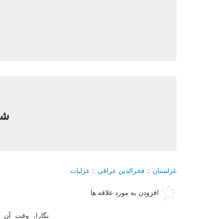
شماره ٢٦٤: نگ
غزلستان
::
فخرالدین عراقی
::
غزلیات
افزودن به مورد علاقه ها
نگارا، وقت آن 