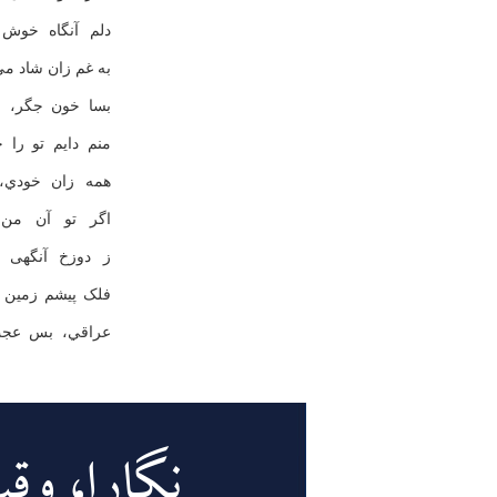
دلم آنگاه خوش 
به غم زان شاد مى
بسا خون جگر، ج
منم دايم تو را خ
همه زان خودي، 
اگر تو آن من 
ز دوزخ آنگهى 
فلک پيشم زمين 
عراقي، بس عجب 