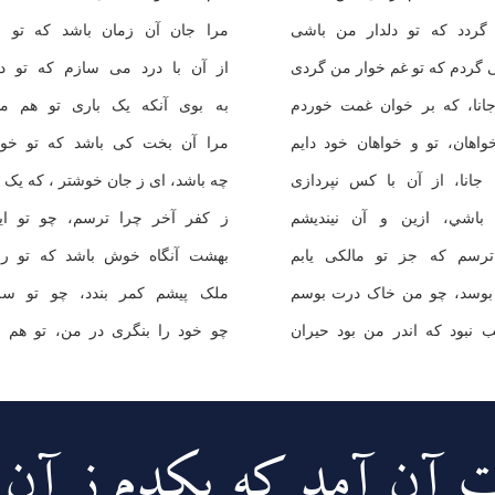
گردد که تو دلدار من باشى
مرا جان آن زمان باشد که تو 
 گردم که تو غم خوار من گردى
از آن با درد مى سازم که تو 
انا، که بر خوان غمت خوردم
به بوى آنکه يک بارى تو هم م
واهان، تو و خواهان خود دايم
مرا آن بخت کى باشد که تو خو
جانا، از آن با کس نپردازى
چه باشد، اى ز جان خوشتر ، که يک 
باشي، ازين و آن نينديشم
ز کفر آخر چرا ترسم، چو تو ا
ترسم که جز تو مالکى يابم
بهشت آنگاه خوش باشد که تو ر
بوسد، چو من خاک درت بوسم
ملک پيشم کمر بندد، چو تو س
نبود که اندر من بود حيران
چو خود را بنگرى در من، تو هم 