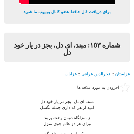
برای دریافت فال حافظ عضو کانال یوتیوب ما شوید
شماره ١٥٣: مبند، اى دل، بجز در يار خود
دل
غزلستان
::
فخرالدین عراقی
::
غزلیات
افزودن به مورد علاقه ها
مبند، اى دل، بجز در يار خود دل
اميد از هر که دارى جمله بگسل
ز منزلگاه دونان رخت بربند
وراى هر دو عالم جوى منزل
برون کن از درون سوداى گيتى