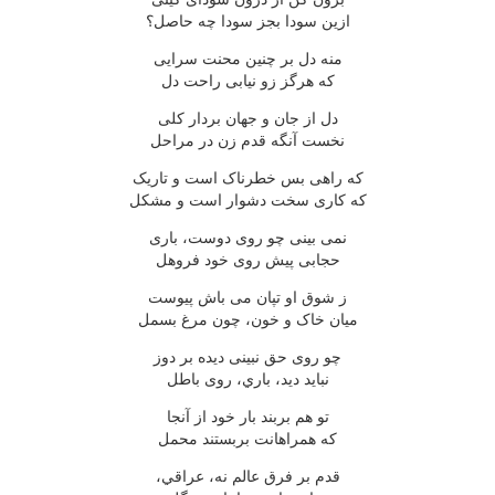
ازين سودا بجز سودا چه حاصل؟
منه دل بر چنين محنت سرايى
که هرگز زو نيابى راحت دل
دل از جان و جهان بردار کلى
نخست آنگه قدم زن در مراحل
که راهى بس خطرناک است و تاريک
که کارى سخت دشوار است و مشکل
نمى بينى چو روى دوست، بارى
حجابى پيش روى خود فروهل
ز شوق او تپان مى باش پيوست
ميان خاک و خون، چون مرغ بسمل
چو روى حق نبينى ديده بر دوز
نبايد ديد، باري، روى باطل
تو هم بربند بار خود از آنجا
که همراهانت بربستند محمل
قدم بر فرق عالم نه، عراقي،