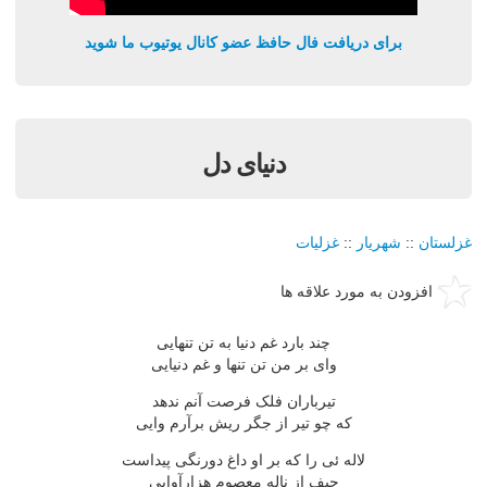
برای دریافت فال حافظ عضو کانال یوتیوب ما شوید
دنياى دل
غزلستان
::
شهریار
::
غزلیات
افزودن به مورد علاقه ها
چند بارد غم دنيا به تن تنهايى
واى بر من تن تنها و غم دنيايى
تيرباران فلک فرصت آنم ندهد
که چو تير از جگر ريش برآرم وايى
لاله ئى را که بر او داغ دورنگى پيداست
حيف از ناله معصوم هزارآوايى