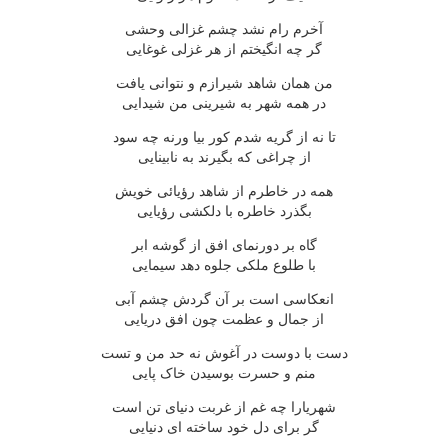
آخرم رام نشد چشم غزالى وحشى
گر چه انگيختم از هر غزلى غوغايى
من همان شاهد شيرازم و نتوانى يافت
در همه شهر به شيرينى من شيدايى
تا نه از گريه شدم کور بيا ورنه چه سود
از چراغى که بگيرند به نابينايى
همه در خاطرم از شاهد رؤيائى خويش
بگذرد خاطره با دلکشى رؤيايى
گاه بر دورنماى افق از گوشه ابر
با طلوع ملکى جلوه دهد سيمايى
انعکاسى است بر آن گردش چشم آبى
از جمال و عظمت چون افق دريايى
دست با دوست در آغوش نه حد من و تست
منم و حسرت بوسيدن خاک پايى
شهريارا چه غم از غربت دنياى تن است
گر براى دل خود ساخته اى دنيايى