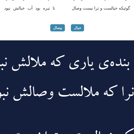
گوئیکه خیالست و ترا نیست وصال
تا تیره بود آب خیالش نبود
خیال
وصال