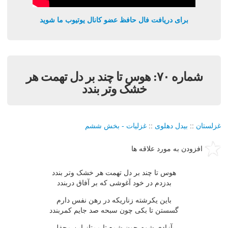
برای دریافت فال حافظ عضو کانال یوتیوب ما شوید
شماره ٧٠: هوس تا چند بر دل تهمت هر
خشک وتر بندد
غزلستان
::
بيدل دهلوی
::
غزليات - بخش ششم
افزودن به مورد علاقه ها
هوس تا چند بر دل تهمت هر خشک وتر بندد
بدزدم در خود آغوشى که بر آفاق دربندد
باين يکرشته زناريکه در رهن نفس دارم
گسستن تا بکى چون سبحه صد جايم کمربندد
بآزادى شوم چون شمع تا ممتاز اين محفل