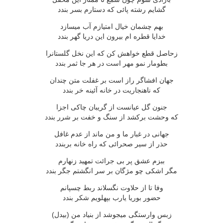
گشايم رشته پائى که دستارم بسر بندد
بهم چشمان خيال امتيازم آب ميسازد
خدايا قطره ام بيرون اين دريا گهر بندد
زحاصل قطع خواهش کن که اين نخل گلستانرا
بطومار نمو مهر است در هر جا ثمر بندد
جهان افشاگر راز است بر غفلت متن چندان
که ناهنجاريت در خانه آئينه خر بندد
جنون گل عيانست از گريبان چاکى اجزا
که وحشت برکشد از سنگ و خفت بر شرر بندد
جهانى در غبار ما و من ماند از عدم غافل
حذر از سير صحرائى که راه خانه بربندد
ببزم عشق پر بى جرائت تمهيد زنهارم
مگر اشکى چو مژگان بر سر انگشتم جگر بندد
وفا تا از حلاوت نگسلاند ربط چسپانم
حضور بوريا يارب بپهلويم شکر بندد
زبس وارستگى ميجوشد از بنياد من (بيدل)