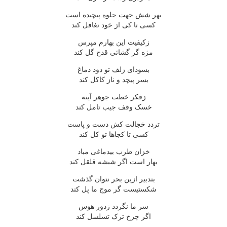
بهر شش جهت جلوه پيچيده است
کسى تا کى از خود تغافل کند
زکيفيت اين بهارم مپرس
مژه گر گشائى قدح گل کند
بسوداى زلف تو دود دماغ
بسر پيچد و ناز کاکل کند
زفکر خطت جوهر آينه
خسک وقف جيب تامل کند
تردد خجالت کش دست و پاست
کسى تا کجاها تو کل کند
خزان طرب بيدماغى مباد
بهار است اگر شيشه قلقل کند
بتدبير ازين بحر نتوان گذشت
شکستيست گر موج ما پل کند
سر ما نگردد زدور هوس
اگر چرخ ترک تسلسل کند