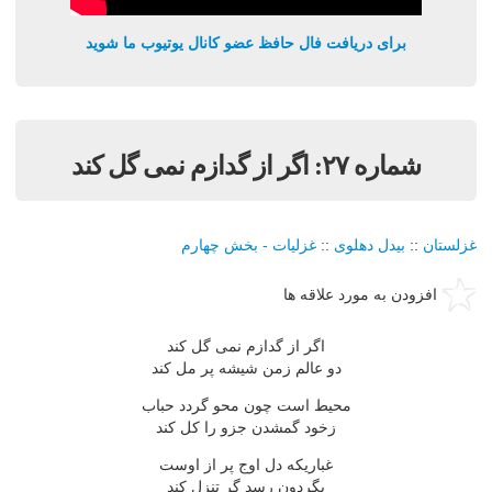
برای دریافت فال حافظ عضو کانال یوتیوب ما شوید
شماره ٢٧: اگر از گدازم نمى گل کند
غزلستان
::
بيدل دهلوی
::
غزليات - بخش چهارم
افزودن به مورد علاقه ها
اگر از گدازم نمى گل کند
دو عالم زمن شيشه پر مل کند
محيط است چون محو گردد حباب
زخود گمشدن جزو را کل کند
غباريکه دل اوج پر از اوست
بگردون رسد گر تنزل کند