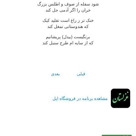
شود سفله از صوف و اطلس بزرگ
خران را اگر آدمى جل کند
خنک تر ز زاغ است تقليد کبک
که هندوستانى تمغل کند
برنگيست (بيدل) پريشانيم
که از سايه ام طرح سنبل کند
قبلی
بعدی
مشاهده برنامه در فروشگاه اپل