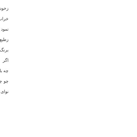
زخود 
خراب
نمود
زطبع 
برنگ
اگر 
چه با
چو چ
نواى