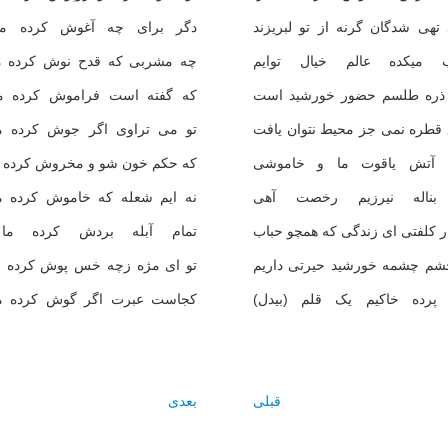
تهى شدگان گرنه از تو لبريزند
دگر براى چه آغوش کرده ما
 ميکده عالم خيال توايم
چه مشربى که قدح نوش کرده ما
 ذره طلسم حضور خورشيد است
که گفته است فراموش کرده ما
قطره نمى جز محيط نتوان يافت
تو مى تراوى اگر جوش کرده ما
 آتش ياقوت ما و خاموشى
که حکم خون شو و مخروش کرده ما
بناله نيرزيم رخصت آهى
نه ايم شعله که خاموش کرده ما
ر کلفتى اى زندگى که همچو حباب
تمام آبله بردش کرده ما
شم چشمه خورشيد حيرتى داريم
تو اى مژه زچه خس پوش کرده ما
 پرده خاکيم يک قلم (بيدل)
کجاست عبرت اگر گوش کرده ما
قبلی
بعدی