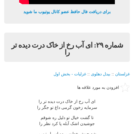
برای دریافت فال حافظ عضو کانال یوتیوب ما شوید
شماره ٢٩: اى آب رخ از خاک درت ديده تر
را
غزلستان
::
بيدل دهلوی
::
غزليات - بخش اول
افزودن به مورد علاقه ها
اى آب رخ از خاک درت ديده تر را
سرمايه زخون گرمى داغ تو جگر را
تا گشت خيال تو دليل ره شوقم
جوشيدن اشک آبله پا کرد نظر را
شد جوش خطت پرده اسرار تبسم