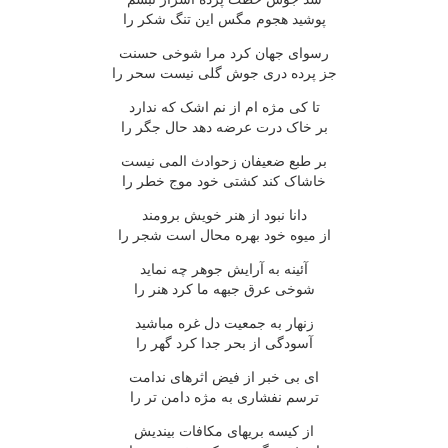
پوشيد هجوم مگس اين تنگ شکر را
رسواى جهان کرد مرا شوخى حسنت
جز پرده درى جوش گلى نيست سحر را
تا کى مژه ام از نم اشک که ندارد
بر خاک درت عرضه دهد حال جگر را
بر طبع ضعيفان زحوادث المى نيست
خاشاک کند کشتى خود موج خطر را
دانا نبود از هنر خويش برومند
از ميوه خود بهره محال است شجر را
آئينه به آرايش جوهر چه نمايد
شوخى عرق جبهه ما کرد هنر را
زنهار به جمعيت دل غره مباشيد
آسودگى از بحر جدا کرد گهر را
اى بى خبر از فيض اثرهاى ندامت
ترسم نفشارى به مژه دامن تر را
از کيسه بريهاى مکافات بينديش