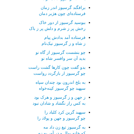
برافگند گرسیوز اندر زمان
فرستاده‌ای چون هژبر دمان
ببوسید گرسیوز از دور خاک
رخش پر ز شرم و دلش پر ز باک
فرستاده آمد بدادش پیام
ز شاه و ز گرسیوز نیک‌نام
چو بنشست گرسیوز از گاه نو
بدید آن سر وافسر شاه نو
بدو گفت چون کارها گشت راست
چو گرسیوز ار بازگردد رواست
به بلخ اندرون بود چندان سپاه
سپهبد چو گرسیوز کینه‌خواه
ز جهن و ز گرسیوز و هرک بود
به کس راز نگشاد و شادان نبود
سپهبد گزین کرد کلباد را
چو گرسیوز و جهن و پولاد را
به گرسیوز تیغ زن داد مه
که خانه بمال و در آور به زه