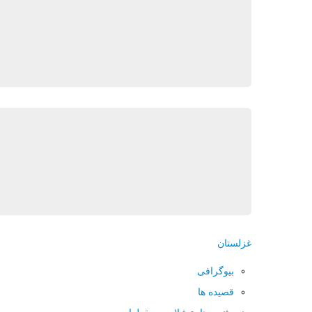
غزلستان
بیوگرافی
قصیده ها