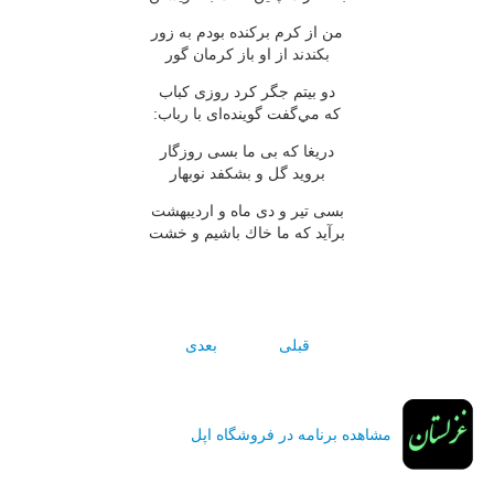
من از كرم بركنده بودم به زور
بكندند از او باز كرمان گور
دو بيتم جگر كرد روزى كباب
كه مي‌گفت گوينده‌اى با رباب:
دريغا كه بى ما بسى روزگار
برويد گل و بشكفد نوبهار
بسى تير و دى ماه و ارديبهشت
برآيد كه ما خاك باشيم و خشت
قبلی
بعدی
مشاهده برنامه در فروشگاه اپل