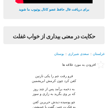
برای دریافت فال حافظ عضو کانال یوتیوب ما شوید
حكايت در معنى بيدارى از خواب غفلت
غزلستان
::
سعدی شیرازی
::
بوستان
افزودن به مورد علاقه ها
فرو رفت جم را يكى نازنين
كفن كرد چون كرمش ابريشمين
به دخمه برآمد پس از چند روز
كه بر وى بگريد به زارى و سوز
چو پوسيده ديدش حريرين كفن
به فكرت چنين گفت با خويشتن