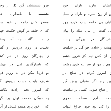
ايشان بباريد باران جود
فرو شستشان گرد ذل از وجو
 از رنج سرما و باران و سيل
نشستند با نامداران خي
ايان بى جامه شب كرده روز
معطر كنان جامه بر عود سو
ى گفت از اينان ملك را نهان
كه اى حلقه در گوش حكمت جها
نديدگان در بزرگى رسند
ز ما بندگانت چه آمد پسند
نشه ز شادى چو گل بر شكفت
بخنديد در روى درويش و گف
 آن كس نيم كز غرور حشم
ز بيچارگان روى در هم كش
 هم با من از سر بنه خوى زشت
كه ناسازگارى كنى در بهش
 امروز كردم در صلح باز
تو فردا مكن در به رويم فرا
ين راه اگر مقبلى پيش گير
شرف بايدت دست درويش گي
 از شاخ طوبى كسى بر نداشت
كه امروز تخم ارادت نكاش
ادت ندارى سعادت مجوى
به چوگان خدمت توان برد گو
 را كى بود چون چراغ التهاب
كه از خود پرى همچو قنديل از آب