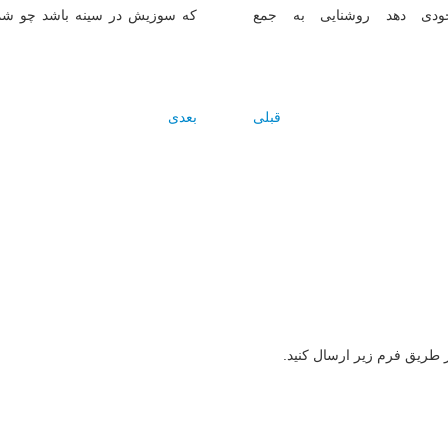
ودى دهد روشنايى به جمع
كه سوزيش در سينه باشد چو شم
قبلی
بعدی
ز طریق فرم زیر ارسال کنید.