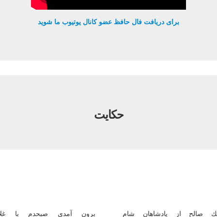
برای دریافت فال حافظ عضو کانال یوتیوب ما شوید
حكايت
ك صالح از پادشاهان شام
برون آمدى صبحدم با غلا