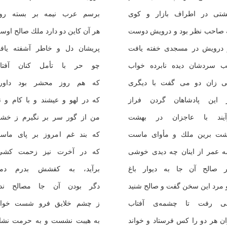
شتى در اطراف بازار و كوى
برسم عرب نيمه بر بسته رو
 صاحب نظر بود و درويش دوست
هر آن كاين دو دارد ملك صالح اوس
 درويش در مسجدى خفته يافت
پريشان دل و خاطر آشفته ياف
 سردشان ديده نابرده خواب
چو حر با تأمل كنان آفتا
ى زان دو مى گفت با ديگرى
كه هم روز محشر بود داور
 اين پادشاهان گردن فراز
كه در لهو و عيشند و با كام و نا
آيند با عاجزان در بهشت
من از گور سر بر نگيرم ز خش
شت برين ملك و مأواى ماست
كه بند غم امروز بر پاى ماس
ه عمر از اينان چه ديدى خوشى
كه در آخرت نيز زحمت كشي
ر صالح آن جا به ديوار باغ
برآيد، به كفشش بدرم دما
 مرد اين سخن گفت و صالح شنيد
دگر بودن آن جا مصالح ندي
ى رفت تا چشمه‌ى آفتاب
ز چشم خلايق فرو شست خوا
ان هر دو را كس فرستاد و خواند
به هيبت نشست و به حرمت نشان