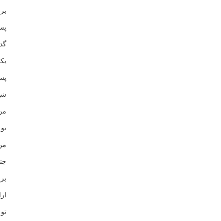
بر
پس
گد
يك
پس
شه
من
تو
من
چن
بر
ار
تو