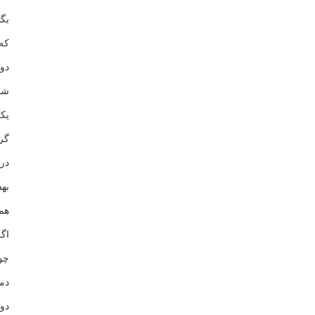
بگ
كه
دو
شب
يك
گر
در
به
هم
اگ
چو
دم
دو