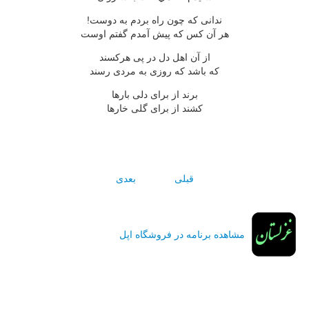
ندانى كه چون راه بردم به دوست!
هر آن كس كه پيش آمدم گفتم اوست
از آن اهل دل در پى هركسند
كه باشد كه روزى به مردى رسند
برند از براى دلى بارها
كشند از براى گلى خارها
قبلی
بعدی
مشاهده برنامه در فروشگاه اپل