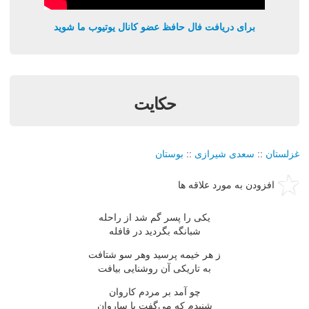
برای دریافت فال حافظ عضو کانال یوتیوب ما شوید
حكايت
غزلستان
::
سعدی شیرازی
::
بوستان
افزودن به مورد علاقه ها
يكى را پسر گم شد از راحله
شبانگه بگرديد در قافله
ز هر خيمه پرسيد وهر سو شتافت
به تاريكى آن روشنايى بيافت
چو آمد بر مردم كاروان
شنيدم كه مي‌گفت با ساروان